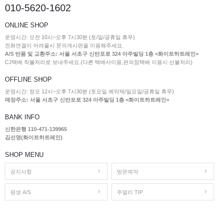
010-5620-1602
ONLINE SHOP
운영시간: 오전 10시~오후 7시30분 (토/일/공휴일 휴무)
전화연결이 어려울시 문의게시판을 이용해주세요.
A/S 반품 및 교환주소: 서울 서초구 신반포로 324 아주빌딩 1층 <화이트하트레인>
CJ택배 착불처리로 보내주세요.(다른 택배사이용,편의점택배 이용시 선불처리)
OFFLINE SHOP
운영시간: 정오 12시~오후 7시30분 (토요일 예약제/일요일/공휴일 휴무)
매장주소: 서울 서초구 신반포로 324 아주빌딩 1층 <화이트하트레인>
BANK INFO
신한은행 110-471-139965
김선영(화이트하트레인)
SHOP MENU
공지사항
방문예약
평생 A/S
주얼리 TIP