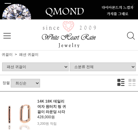
귀걸이
패션 귀걸이
정렬
14K 18K 데일리
여자 원터치 링 귀
걸이 라운딩 사각
428,000원
3,200원 적립