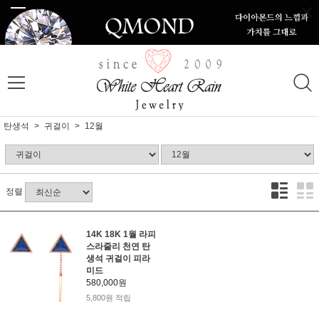
탄생석
귀걸이
12월
정렬
14K 18K 1월 라피
스라줄리 천연 탄
생석 귀걸이 피라
미드
580,000원
5,800원 적립