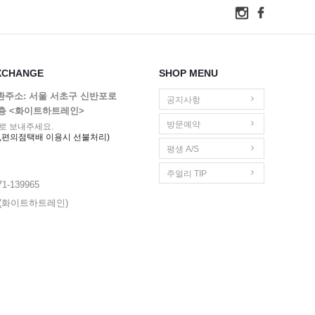
XCHANGE
SHOP MENU
교환주소: 서울 서초구 신반포로
공지사항
1층 <화이트하트레인>
방문예약
로 보내주세요.
,편의점택배 이용시 선불처리)
평생 A/S
주얼리 TIP
1-139965
영(화이트하트레인)