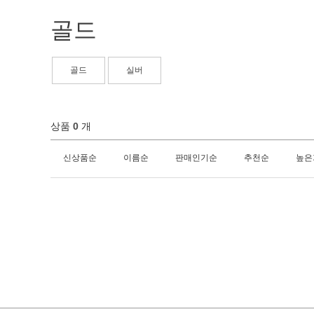
골드
골드
실버
상품
0
개
신상품순
이름순
판매인기순
추천순
높은