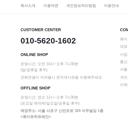
회사소개
이용약관
개인정보처리방침
이용안내
CUSTOMER CENTER
COM
010-5620-1602
화이
대표
ONLINE SHOP
사업자
통신판
운영시간: 오전 10시~오후 7시30분
서울
(일/공휴일 휴무)
전화연결이 어려울시 문의게시판을 이용해주세요.
개인
이메일
OFFLINE SHOP
운영시간: 정오 12시~오후 7시30분
(토요일 예약제/일요일/공휴일 휴무)
매장주소: 서울 서초구 신반포로 324 아주빌딩 1층
<화이트하트레인>