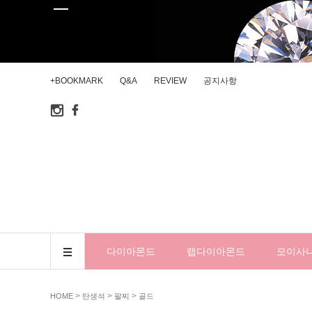
+BOOKMARK
Q&A
REVIEW
공지사항
다이아몬드
랩다이아몬드
모이사
>
>
>
HOME
탄생석
팔찌
골드