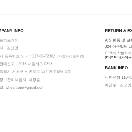
PANY INFO
RETURN & E
트하트레인
A/S 반품 및 
324 아주빌딩 
자 : 김선영
CJ택배 착불처리
 등록번호 안내 : 217-08-72302
[사업자정보확인]
(다른 택배사이용
매신고 : 2015-서울서초-0398
BANK INFO
특별시 서초구 신반포로 324 아주빌딩 1층
신한은행 110-47
정보관리책임자 :백정흠
예금주 : 김선
: wheartrain@gmail.com