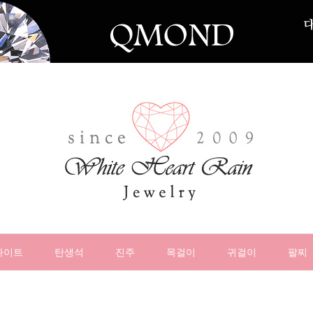
나이트
탄생석
진주
목걸이
귀걸이
팔찌