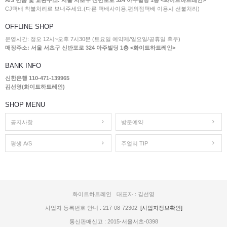
A/S 반품 및 교환주소: 서울 서초구 신반포로 324 아주빌딩 1층 <화이트하트레인>
CJ택배 착불처리로 보내주세요.(다른 택배사이용,편의점택배 이용시 선불처리)
OFFLINE SHOP
운영시간: 정오 12시~오후 7시30분 (토요일 예약제/일요일/공휴일 휴무)
매장주소: 서울 서초구 신반포로 324 아주빌딩 1층 <화이트하트레인>
BANK INFO
신한은행 110-471-139965
김선영(화이트하트레인)
SHOP MENU
공지사항
방문예약
평생 A/S
주얼리 TIP
화이트하트레인
대표자 : 김선영
사업자 등록번호 안내 : 217-08-72302
[사업자정보확인]
통신판매신고 : 2015-서울서초-0398