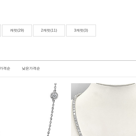
캐럿(29)
2캐럿(11)
3캐럿(3)
가격순
낮은가격순