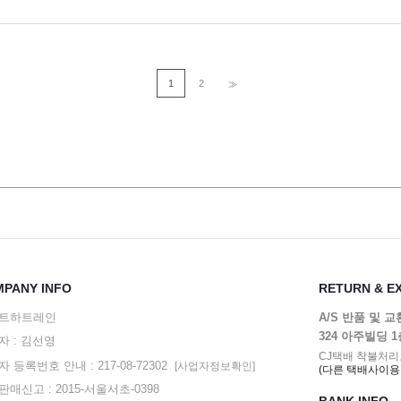
1
2
>>
PANY INFO
RETURN & E
트하트레인
A/S 반품 및 
324 아주빌딩 
자 : 김선영
CJ택배 착불처리
 등록번호 안내 : 217-08-72302
[사업자정보확인]
(다른 택배사이용
매신고 : 2015-서울서초-0398