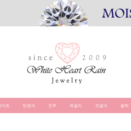
나이트
탄생석
진주
목걸이
귀걸이
팔찌