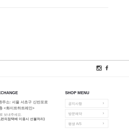
XCHANGE
SHOP MENU
교환주소: 서울 서초구 신반포로
공지사항
1층 <화이트하트레인>
방문예약
로 보내주세요.
,편의점택배 이용시 선불처리)
평생 A/S