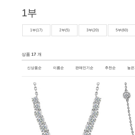
1부
1부(17)
2부(5)
3부(20)
5부(60)
상품
17
개
신상품순
이름순
판매인기순
추천순
높은