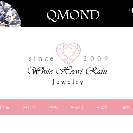
나이트
탄생석
진주
목걸이
귀걸이
팔찌