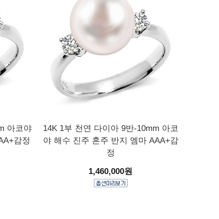
mm 아코야
14K 1부 천연 다이아 9반-10mm 아코
AA+감정
야 해수 진주 혼주 반지 엠마 AAA+감
정
1,460,000원