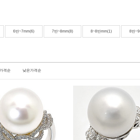
6반~7mm(6)
7반~8mm(8)
8~8반mm(1)
8반~9
가격순
낮은가격순