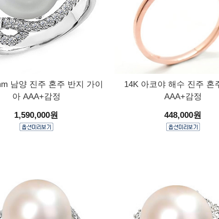
1mm 남양 진주 혼주 반지 가이
14K 아코야 해수 진주 혼
아 AAA+감정
AAA+감정
1,590,000원
448,000원