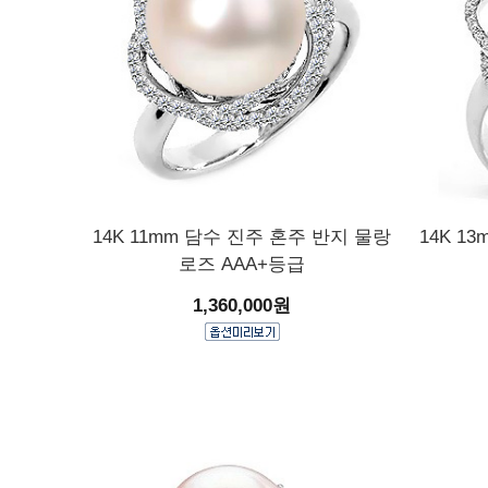
14K 11mm 담수 진주 혼주 반지 물랑
14K 1
로즈 AAA+등급
1,360,000원