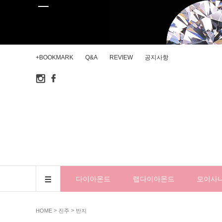
+BOOKMARK
Q&A
REVIEW
공지사항
다이아몬드
랩다이아몬드
모이사
>
>
HOME
진주
반지