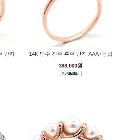
주 반지
14K 담수 진주 혼주 반지 AAA+등급
388,000원