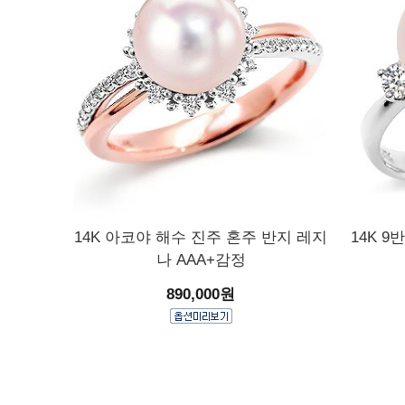
14K 아코야 해수 진주 혼주 반지 레지
14K 9
나 AAA+감정
890,000원