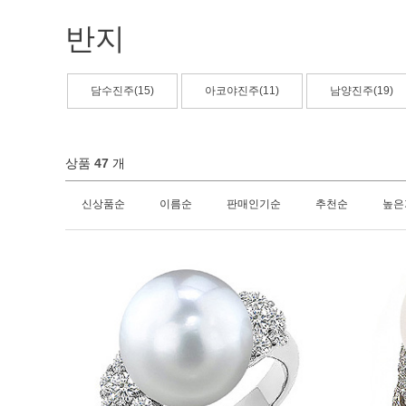
반지
담수진주(15)
아코야진주(11)
남양진주(19)
상품
47
개
신상품순
이름순
판매인기순
추천순
높은