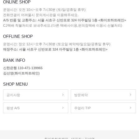
ONLINE SHOP
운영시간: 오전 10시~오후 7시30분 (토/일/공휴일 휴무)
전화연결이 어려울시 문의게시판을 이용해주세요.
A/S 반품 및 교환주소: 서울 서초구 신반포로 324 아주빌딩 1층 <화이트하트레인>
CJ택배 착불처리로 보내주세요.(다른 택배사이용,편의점택배 이용시 선불처리)
OFFLINE SHOP
운영시간: 정오 12시~오후 7시30분 (토요일 예약제/일요일/공휴일 휴무)
매장주소: 서울 서초구 신반포로 324 아주빌딩 1층 <화이트하트레인>
BANK INFO
신한은행 110-471-139965
김선영(화이트하트레인)
SHOP MENU
공지사항
방문예약
평생 A/S
주얼리 TIP