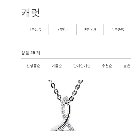
캐럿
1부(17)
2부(5)
3부(20)
5부(60)
상품
29
개
신상품순
이름순
판매인기순
추천순
높은