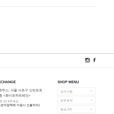
XCHANGE
SHOP MENU
교환주소: 서울 서초구 신반포로
공지사항
1층 <화이트하트레인>
방문예약
로 보내주세요.
,편의점택배 이용시 선불처리)
평생 A/S