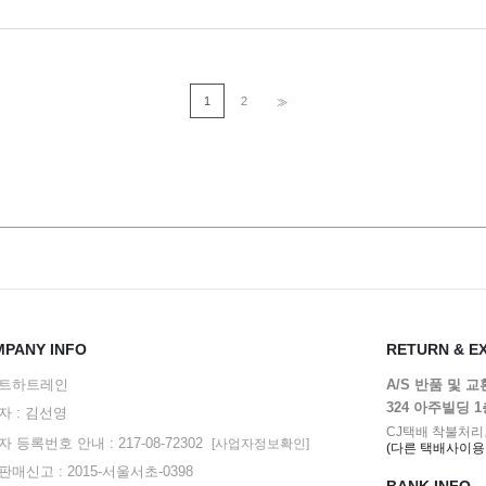
1
2
>>
PANY INFO
RETURN & E
트하트레인
A/S 반품 및 
324 아주빌딩 
자 : 김선영
CJ택배 착불처리
 등록번호 안내 : 217-08-72302
[사업자정보확인]
(다른 택배사이용
매신고 : 2015-서울서초-0398