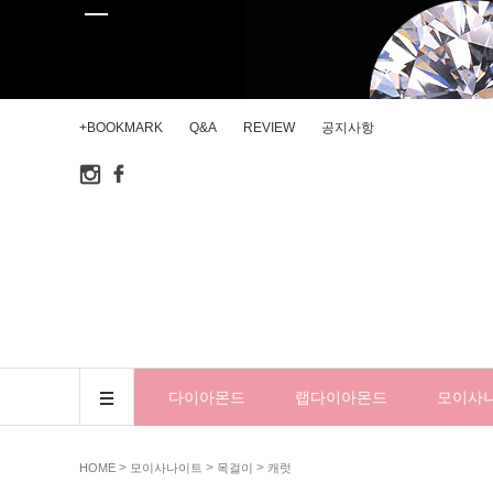
+BOOKMARK
Q&A
REVIEW
공지사항
다이아몬드
랩다이아몬드
모이사
>
>
>
HOME
모이사나이트
목걸이
캐럿