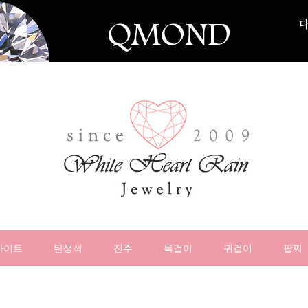
나이트
탄생석
진주
목걸이
귀걸이
팔찌