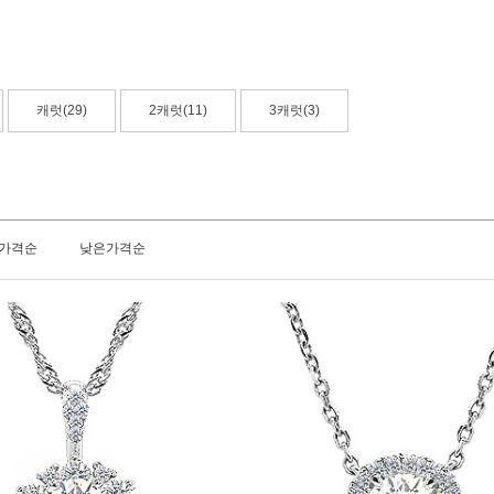
캐럿(29)
2캐럿(11)
3캐럿(3)
가격순
낮은가격순