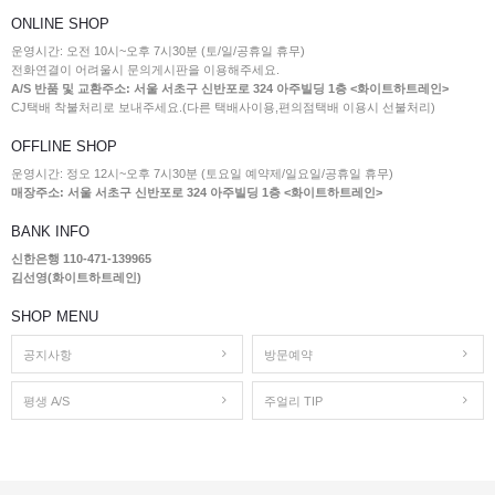
ONLINE SHOP
운영시간: 오전 10시~오후 7시30분 (토/일/공휴일 휴무)
전화연결이 어려울시 문의게시판을 이용해주세요.
A/S 반품 및 교환주소: 서울 서초구 신반포로 324 아주빌딩 1층 <화이트하트레인>
CJ택배 착불처리로 보내주세요.(다른 택배사이용,편의점택배 이용시 선불처리)
OFFLINE SHOP
운영시간: 정오 12시~오후 7시30분 (토요일 예약제/일요일/공휴일 휴무)
매장주소: 서울 서초구 신반포로 324 아주빌딩 1층 <화이트하트레인>
BANK INFO
신한은행 110-471-139965
김선영(화이트하트레인)
SHOP MENU
공지사항
방문예약
평생 A/S
주얼리 TIP