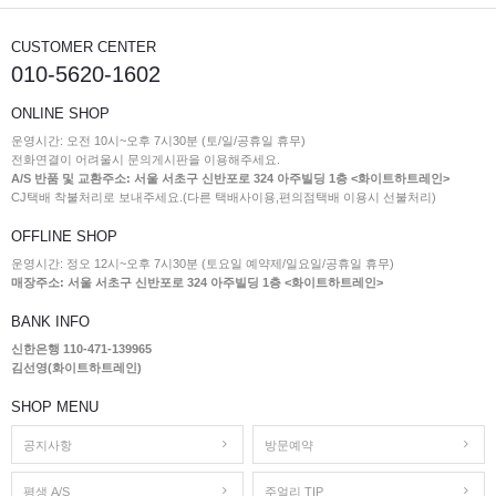
CUSTOMER CENTER
010-5620-1602
ONLINE SHOP
운영시간: 오전 10시~오후 7시30분 (토/일/공휴일 휴무)
전화연결이 어려울시 문의게시판을 이용해주세요.
A/S 반품 및 교환주소: 서울 서초구 신반포로 324 아주빌딩 1층 <화이트하트레인>
CJ택배 착불처리로 보내주세요.(다른 택배사이용,편의점택배 이용시 선불처리)
OFFLINE SHOP
운영시간: 정오 12시~오후 7시30분 (토요일 예약제/일요일/공휴일 휴무)
매장주소: 서울 서초구 신반포로 324 아주빌딩 1층 <화이트하트레인>
BANK INFO
신한은행 110-471-139965
김선영(화이트하트레인)
SHOP MENU
공지사항
방문예약
평생 A/S
주얼리 TIP