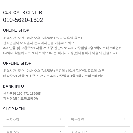
CUSTOMER CENTER
010-5620-1602
ONLINE SHOP
운영시간: 오전 10시~오후 7시30분 (토/일/공휴일 휴무)
전화연결이 어려울시 문의게시판을 이용해주세요.
A/S 반품 및 교환주소: 서울 서초구 신반포로 324 아주빌딩 1층 <화이트하트레인>
CJ택배 착불처리로 보내주세요.(다른 택배사이용,편의점택배 이용시 선불처리)
OFFLINE SHOP
운영시간: 정오 12시~오후 7시30분 (토요일 예약제/일요일/공휴일 휴무)
매장주소: 서울 서초구 신반포로 324 아주빌딩 1층 <화이트하트레인>
BANK INFO
신한은행 110-471-139965
김선영(화이트하트레인)
SHOP MENU
공지사항
방문예약
평생 A/S
주얼리 TIP