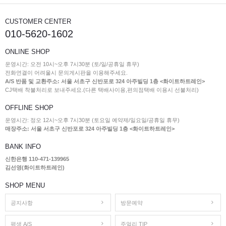
CUSTOMER CENTER
010-5620-1602
ONLINE SHOP
운영시간: 오전 10시~오후 7시30분 (토/일/공휴일 휴무)
전화연결이 어려울시 문의게시판을 이용해주세요.
A/S 반품 및 교환주소: 서울 서초구 신반포로 324 아주빌딩 1층 <화이트하트레인>
CJ택배 착불처리로 보내주세요.(다른 택배사이용,편의점택배 이용시 선불처리)
OFFLINE SHOP
운영시간: 정오 12시~오후 7시30분 (토요일 예약제/일요일/공휴일 휴무)
매장주소: 서울 서초구 신반포로 324 아주빌딩 1층 <화이트하트레인>
BANK INFO
신한은행 110-471-139965
김선영(화이트하트레인)
SHOP MENU
공지사항
방문예약
평생 A/S
주얼리 TIP