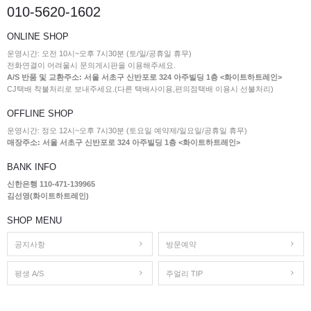
010-5620-1602
ONLINE SHOP
운영시간: 오전 10시~오후 7시30분 (토/일/공휴일 휴무)
전화연결이 어려울시 문의게시판을 이용해주세요.
A/S 반품 및 교환주소: 서울 서초구 신반포로 324 아주빌딩 1층 <화이트하트레인>
CJ택배 착불처리로 보내주세요.(다른 택배사이용,편의점택배 이용시 선불처리)
OFFLINE SHOP
운영시간: 정오 12시~오후 7시30분 (토요일 예약제/일요일/공휴일 휴무)
매장주소: 서울 서초구 신반포로 324 아주빌딩 1층 <화이트하트레인>
BANK INFO
신한은행 110-471-139965
김선영(화이트하트레인)
SHOP MENU
공지사항
방문예약
평생 A/S
주얼리 TIP