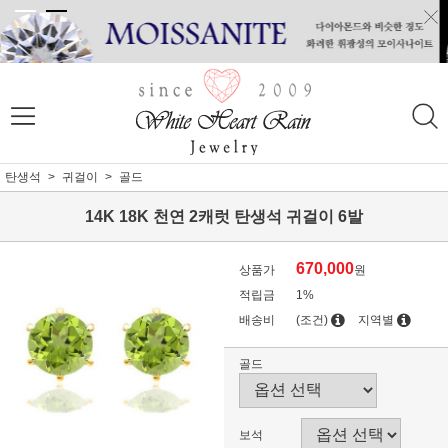
탄생석
귀걸이
골드
14K 18K 천연 2캐럿 탄생석 귀걸이 6발
670,000
상품가
원
적립금
1%
배송비
(조건)
지역별
골드
보석